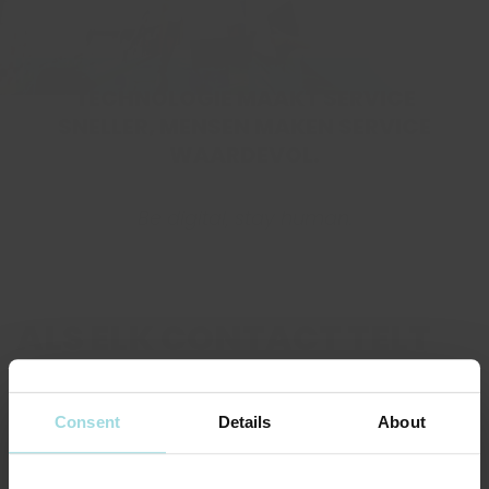
TECHNOLOGIE MAAKT SERVICE
SNELLER, MENSEN MAKEN SERVICE
WAARDEVOL.
Be digital
stay human.
ALS ELK CONTACT TELT
Consent
Details
About