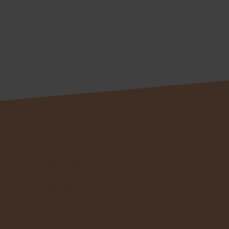
complexe informatie begrijpelijk
en menselijk maakt.
WE DENKEN GRAAG MET JE MEE.
BENIEUWD HOE RIFF
JOUW KLANTCONTACT
KAN VERSTERKEN?