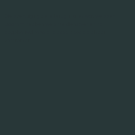
Die overtuiging zie je terug in alles wat we doen.
Daarom hebben we onze dienstverlening
opgebouwd rond drie expertises die elkaar
versterken.
PREMIUM CARE
Dagelijkse customer care door dedicated
teams die jouw merk kennen en
vertegenwoordigen. Persoonlijk, meertalig en
volledig geïntegreerd in jouw organisatie.
Ontdek Premium Care