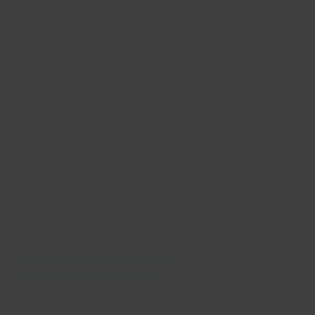
klantcontact persoonlijk, schaalbaar en
altijd in lijn met hun merk te organiseren.
Want vertrouwen ontstaat niet in
systemen, maar in gesprekken. Daarom
combineren we technologie met
menselijke expertise: voor
dienstverlening die slimmer werkt én
persoonlijk blijft.
Plan een kennismaking
Ontdek onze services