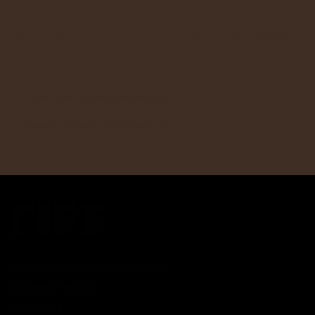
Of je nu wilt opschalen, digitaliseren of voorbereid
wilt zijn op onverwachte pieken: we denken graag
met je mee.
Plan een kennismaking
Neem direct contact op
Customer care & services
Klantverhalen
Contact