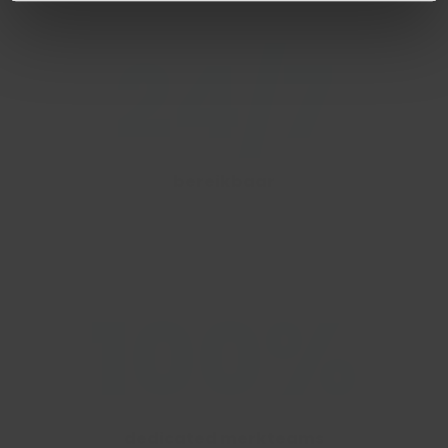
24/7
bereikbaar
100%
dedicated merkteams