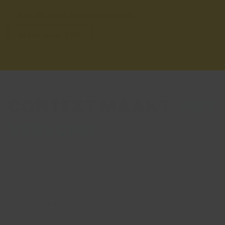
Bekijk onze klantverhalen
Meer over RIFF
CONTEXT MAAKT
HET
VERSCHIL
Geen organisatie is hetzelfde. Daarom combineren
we sectorkennis met operationele expertise om
klantcontact te organiseren op een manier die past
bij jouw klanten, processen en ambities.