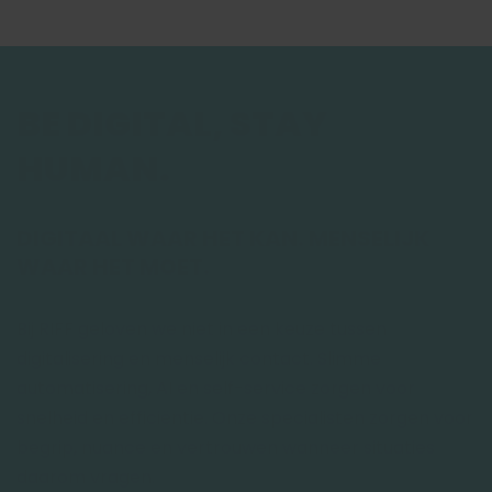
BE DIGITAL, STAY
HUMAN.
DIGITAAL WAAR HET KAN. MENSELIJK
WAAR HET MOET.
Bij RIFF geloven we niet in een keuze tussen
digitalisering en menselijk contact. Slimme
automatisering, AI en self-service zorgen voor
snelheid en efficiëntie. Onze specialisten zorgen voor
begrip, nuance en vertrouwen wanneer situaties
daarom vragen.