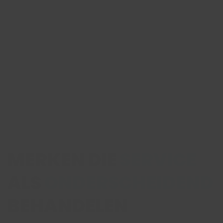
Technologie die klantcontact slimmer
maakt. Van conversational AI en voicebots
tot dashboards en procesoptimalisatie. Altijd
met ruimte voor menselijk contact waar dat
nodig is.
Ontdek Digital Care
MERKEN DIE
SERVICE
ALS
ONDERSCHEIDEND
BEHANDELEN