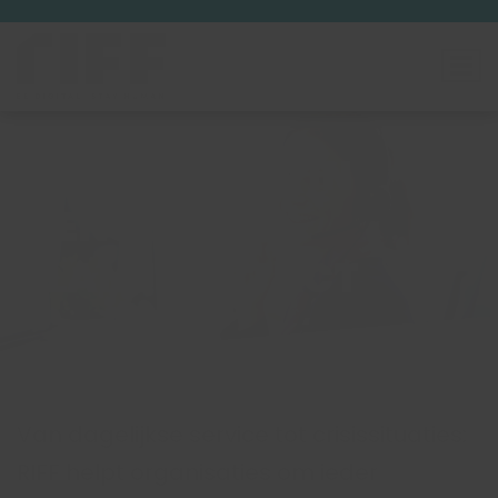
SPECIALISTEN IN
MENSELIJK
KLANTCONTACT
Van dagelijkse service tot crisissituaties:
RIFF helpt organisaties om ieder