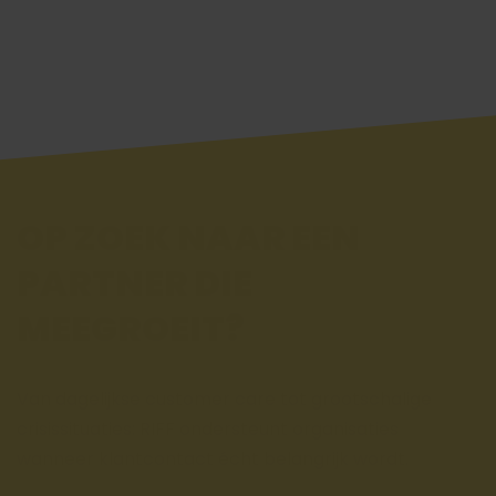
OP ZOEK NAAR EEN
PARTNER DIE
MEEGROEIT?
Van dagelijkse customer care tot grootschalige
crisissituaties: RIFF ondersteunt organisaties
wanneer klantcontact écht belangrijk wordt.