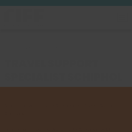
Home
»
Travel Support Specialist Schiphol
TRAVEL SUPPORT
SPECIALIST SCHIPHOL
Stap in de wereld van Schiphol als Travel Support
Specialist!
Duik in de bruisende wereld van Schiphol, waar