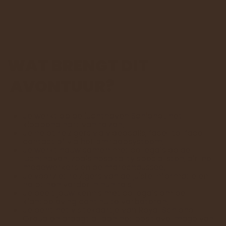
WAT BRENGT DIT
AVONTUUR?
Je werkt op de luchthaven Schiphol, het
kloppend hart van reizen;
Je helpt reizigers via videocalls, face-to-face
contact of via het omroepsysteem;
Je werkt nauw samen met collega’s op de
luchthaven, zoals hospitality specialisten, airline
medewerkers en de marechaussee;
Je voorziet reizigers van de juiste informatie en
helpt hen verder in hun reis;
Je deelt jouw kennis met collega’s om de
klantbeleving continu te verbeteren;
Je bent het visitekaartje van Royal Schiphol
Group en draagt bij aan het positieve imago van