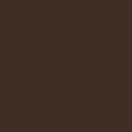
WIE IS RIFF
Wij zijn RIFF: geen standaard helpdesk, maar dé
special forces voor high-end klantcontact. Al 13 jaar
zorgen wij voor slimme, creatieve en praktische
oplossingen in álle uitdagende situaties, van kleine
calamiteiten tot grote crises.
Ons team van 300 digital natives combineert
ervaren specialisten met jong talent. Met hun
digitale skills én oog voor de menselijke maat,
leveren ze 24/7 premium klantcontact dat echt het
verschil maakt. Bij RIFF draait het niet alleen om
oplossen, maar om het nét dat stapje extra doen