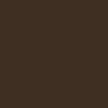
vliegavonturen en reizigersverhalen elkaar kruisen.
Dagelijks vliegen duizenden zakenmensen en
vakantiegangers van en naar hun bestemming. Als
Travel Support Specialist ben jij de snelle reactie op
onverwachte wendingen, van een verloren paspoort
tot vragen over een last-minute vluchtwijziging. Via
videocalls, face-to-face contact of het
omroepsysteem van Schiphol zorg jij dat reizigers
moeiteloos de wereld rondvliegen.
Heb jij een passie voor het oplossen van complexe
vraagstukken, het geruststellen van gestreste
reizigers en een diepgewortelde affiniteit met
Schiphol? Dan is deze baan jouw ticket naar een
droombaan!