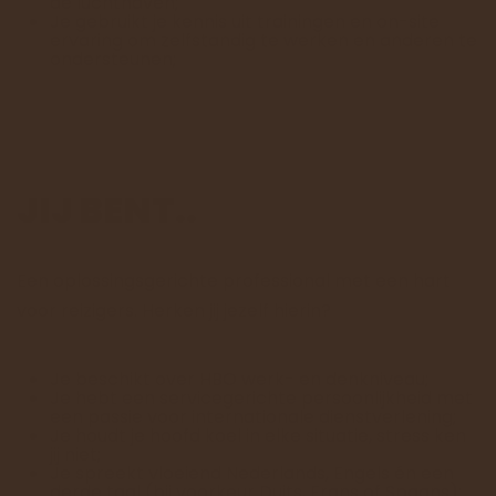
de luchthaven;
Je gebruikt je kennis uit trainingen en on-site
ervaring om zelfstandig te werken en anderen te
ondersteunen;
JIJ BENT..
Een oplossingsgerichte professional met een hart
voor reizigers. Herken jij jezelf hierin?
Je beschikt over HBO werk- en denkniveau;
Je hebt een servicegerichte persoonlijkheid met
een passie voor internationale dienstverlening;
Je houdt je hoofd koel in elke situatie, stress ken
jij niet;
Je spreekt vloeiend Nederlands, Engels én een
derde taal (bij voorkeur Duits, Frans of Spaans);