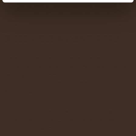
pensioenregeling;
Een dynamische, open en informele
werkomgeving in het kloppende hart van reizen;
ZIN IN DIT AVONTUUR?
Word jij blij van vliegtuigen, reizigers en het idee dat jij
hun reis nét dat beetje aangenamer maakt? Ben je
servicegericht, communicatief sterk en klaar om te
schitteren in een dynamische omgeving? Dan willen
we jou graag leren kennen!
Solliciteer direct via onze website! Heb je nog
vragen? Neem gerust contact met ons op, we
vertellen je graag meer!