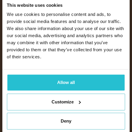
This website uses cookies
WAT STAAT ER OP JOUW
We use cookies to personalise content and ads, to
provide social media features and to analyse our traffic.
BOARDING PASS?
We also share information about your use of our site with
our social media, advertising and analytics partners who
may combine it with other information that you’ve
Bij RIFF krijg je meer dan alleen een baan, je wordt
provided to them or that they’ve collected from your use
onderdeel van een dynamisch team in het hart van
of their services.
de Nederlandse luchtvaart. Wat kun je verwachten?
Een bruto uurloon van €16,77 met toeslagen
Allow all
voor weekenden en feestdagen;
Flexibele werktijden tussen 06:00 uur en 23:00 uur,
in shifts van 8 uur, van maandag tot en met
zondag;
Customize
Min-max contracten van 16-24 uur, 24-32 uur of
32-40 uur per week;
Jij krijgt intensieve merk-, product- en
klanttrainingen om een echte Schiphol-
Deny
ambassadeur te worden
Een goede reiskostenvergoeding en een