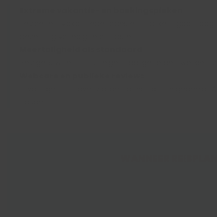
Extreme vakantie- en boekingspieken
Seizoenen, vakantieperiodes en marketingcampagnes
bezetting volledig te ontlasten.
Meertaligheid als standaard
Reizigers willen in hun eigen taal geholpen worden,
Webcare en publieke reviews
Ervaringen in travel worden direct online gedeeld.
houden.
WANNEER REISPLAN