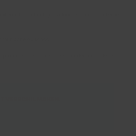
il van RIFF schaalt geruisloos mee om uw interne
ommunicatie op schaal.
en proactief om het sentiment onder controle te
T VERSCHIL MAKEN.