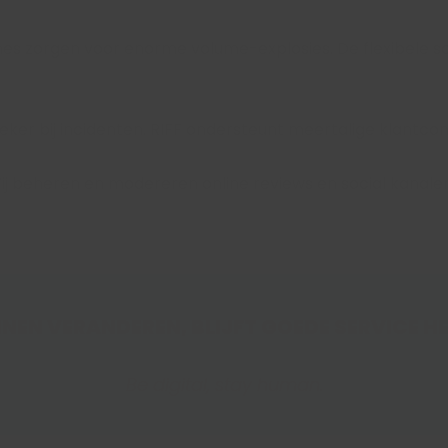
 zorgen voor enorme volume-explosies. De flexibele sch
 zeker bij incidenten. RIFF ondersteunt meertalige klantc
 Wij beheren en modereren online reviews en social kanal
NEN VERANDEREN, BLIJFT GOEDE SERVICE HE
Be digital, stay human.