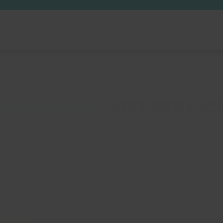
 EN EINDIGT
MET SERVIC
vragen en realtime updates: in travel en leisure bepaa
aal van hun voorkeur, in hun eigen taal en op ieder mome