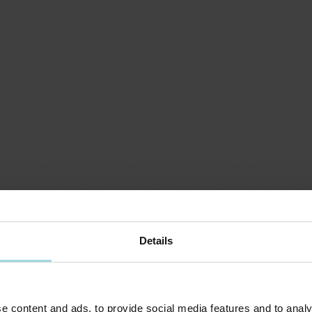
NG
ice. Een kerosine-storing op een luchthaven, extreme w
binnen enkele minuten met honderden bezorgde of boze r
 operatie.
 teams die binnen 2 uur kunnen opschalen. Wij nemen de r
omboekingen compliant af. Zo blijft er rust op de servic
Details
S
e content and ads, to provide social media features and to analy