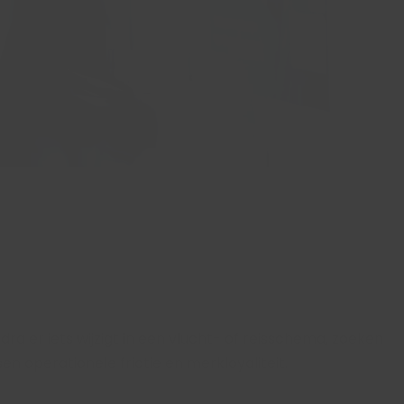
a er iets wijzigt in een vlucht- of reisschema, zoeken
n operationele frictie en merkloyaliteit.