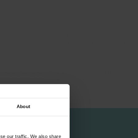
eersomstandigheden of een plotselinge
eizigers. Op dat moment verandert klantcontact van
egie over de digitale kanalen en noodlijnen, de-
ekanalen terwijl de interne teams werken aan een
About
se our traffic. We also share