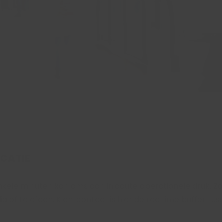
ICATIE
ele minuten kan omslaan in acute operationele druk. Zodr
f telefoon. Klantcontact is hier de realtime buffer tusse