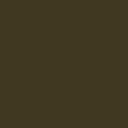
HOE CRISISBESTENDIG EN 
Ontdek binnen waar de operationele kwetsbaarheden li
strategen analyseren uw kanalen en leveren direct ee
Plan een kennismaking
Neem direct conta