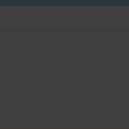
Home
»
Customer care & services
BE DIGITAL,
STAY HUMAN.
Drie strategische pijlers. Eén sluitende belo
Sterk klantcontact ontstaat niet vanzelf.
combineert RIFF dedicated brand teams m