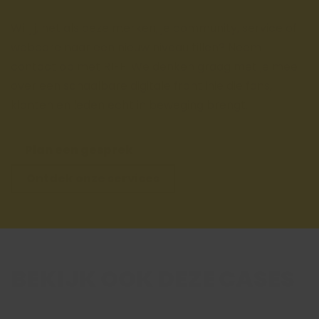
Wil jij, net als deze merken, je community, service of
webcare naar een nieuw niveau tillen? Neem
contact op met RIFF. We denken graag met je mee
over een schaalbare digitale frontlinie die fans,
klanten en leden echt in beweging brengt.
Plan een gesprek
Ontdek onze services
BEKIJK OOK DEZE CASES