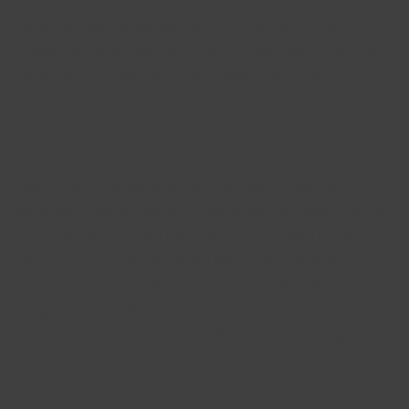
De strategische samenwerking met RIFF heeft
ervoor gezorgd dat McDonald's haar gasten online
dezelfde merkbeleving kan bieden als in de
restaurants. Het merk is aanwezig op de momenten
waarop gasten het verwachten.
Tijdens grote landelijke campagnes (zoals de
bekende App-acties en productlanceringen) vangt
de flexibele schil van RIFF de extreme piekbelasting
geruisloos op. Gevoelige issues worden proactief in
de kiem gesmoord door empathisch en alert te
reageren. Tegelijkertijd zorgen duizenden dagelijkse
interacties voor een sterkere community, hogere
loyaliteit en een positieve online merkbeleving.