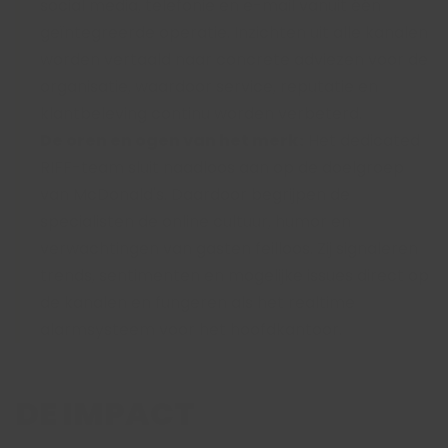
social media, telefonie en e-mail vanuit één
geïntegreerde operatie. Inzichten uit alle kanalen
worden vertaald naar concrete adviezen voor de
organisatie, waardoor service, reputatie en
klantbeleving continu worden verbeterd.
De oren en ogen van het merk:
Het dedicated
RIFF-team sluit naadloos aan op de doelgroep
van McDonald's. Daardoor begrijpen de
specialisten de online cultuur, humor en
verwachtingen van gasten feilloos. Zij signaleren
trends, sentimenten en mogelijke issues direct op
de kanalen en fungeren als het realtime
alarmsysteem voor het hoofdkantoor.
DE IMPACT