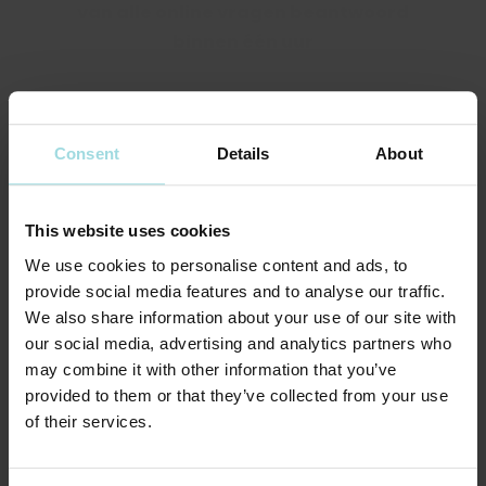
van alle online vragen beantwoord
binnen één uur
Consent
Details
About
365
This website uses cookies
We use cookies to personalise content and ads, to
provide social media features and to analyse our traffic.
dagen per jaar bereikbaar
We also share information about your use of our site with
our social media, advertising and analytics partners who
van 08:00 tot 22:00 uur
may combine it with other information that you’ve
provided to them or that they’ve collected from your use
of their services.