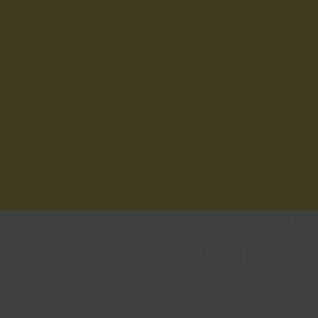
videoverbindingen grip houden op miljoenen
reizigers, zónder het persoonlijke contact te
verliezen.
Bekijk deze case
Bekijk alle cases