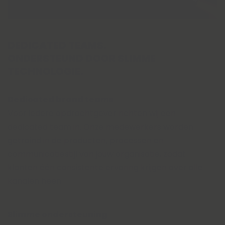
DEDICATED TEAMS.
ONDERSTEUND DOOR SLIMME
TECHNOLOGIE.
Dedicated brand teams
Voor iedere opdrachtgever richten wij een
dedicated team in. Onze medewerkers worden
getraind in de producten, processen en
communicatiestijl van jouw organisatie, zodat
klanten één consistente ervaring krijgen over alle
kanalen heen.
Slimme ondersteuning