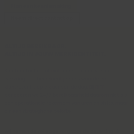
Plan een kennismaking
Neem direct contact op
ALTIJD BEREIKBAAR.
ALTIJD IN JOUW MERKIDENTITEIT.
Klantcontact stopt niet aan het einde van de
werkdag. Het beïnvloedt je merkwaarde en
klantretentie op elk uur van de dag. Bij RIFF
benaderen we 24/7 bereikbaarheid daarom niet als
een operationele rekensom van uren en shifts, maar
als een strategische belofte.
Wij nemen de volledige zorg voor de bezetting uit