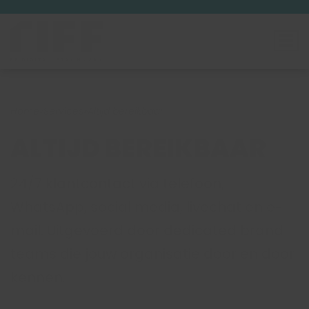
Home
»
Services
»
Altijd bereikbaar
ALTIJD BEREIKBAAR
24/7 klantcontact via telefoon,
WhatsApp, social media, livechat en e-
mail. Uitgevoerd door dedicated brand
teams die jouw organisatie door en door
kennen.