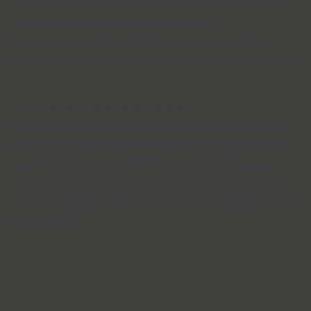
Technologie ondersteunt onze medewerkers met
realtime inzichten, kennisartikelen en
antwoordsuggesties. Hierdoor kunnen zij sneller
schakelen en meer aandacht besteden aan de klant.
Omnichannel customer care
Wij beheren klantcontact via alle kanalen die jouw
organisatie heeft. Van telefonie, WhatsApp, social
media, livechat, e-mail tot de parkeerintercom.
Daarnaast monitoren we gesprekken en reviews,
zodat belangrijke signalen snel worden opgepakt en
opgevolgd.
MEETBAAR EFFECT