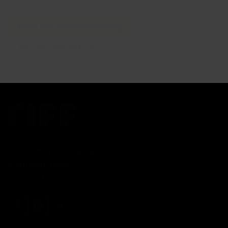
Plan een kennismaking
Neem contact op
Customer care & services
Klantverhalen
Contact