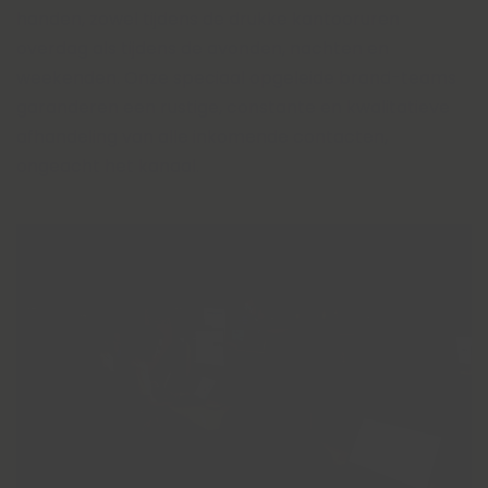
handen, zowel tijdens de drukke kantooruren
overdag als tijdens de avonden, nachten en
weekenden. Onze speciaal opgeleide brand-teams
garanderen een rustige, constante en kwalitatieve
afhandeling van alle inkomende contacten,
ongeacht het kanaal.