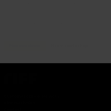
Klaar om jouw klantenservice naar een hoger niveau
te tillen? Ontdek hoe RIFF jouw organisatie 24/7
bereikbaar maakt zonder in te leveren op kwaliteit
en ervaar zelf het verschil. Neem vandaag nog
contact met ons op of plan direct een demo.
Plan een demo
Neem contact op
Customer care & services
Klantverhalen
Contact