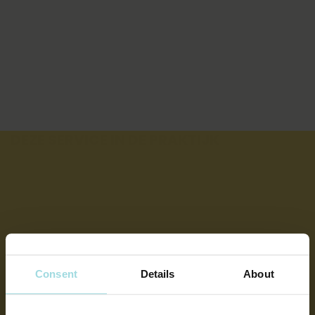
Structurele daling van het totale
contactvolume door gerichte
kanaaloptimalisatie.
DEZE SERVICE IN DE PRAKTIJK
Consent
Details
About