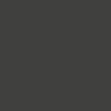
Realtime Data-integratie
Onze dashboards tonen live waar in uw klantreis
de bottlenecks ontstaan. Als er bijvoorbeeld een
storing optreedt in uw webshop of logistiek, ziet
de boardroom dit direct terug in het inkomende
sentiment.
AI-Driven Kwaliteitsbewaking
Onze AI analyseert en transcribeert automatisch
live interacties. De systemen controleren de
naleving van uw tone of voice en signaleren waar
uw team extra training nodig heeft.
Root-Cause CX-Analyses
Onze business analisten vertalen de data
periodiek naar concrete procesverbeteringen.
We pakken de bronoorzaak (root-cause) van
klachten aan om onnodig herhaalcontact
structureel te elimineren.