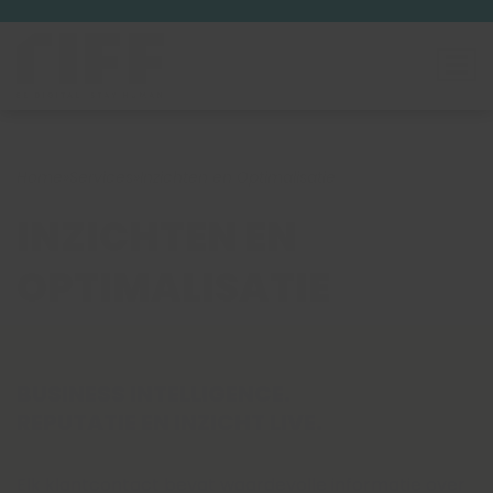
Home
»
Services
»
Inzichten en Optimalisatie
INZICHTEN EN
OPTIMALISATIE
BUSINESS INTELLIGENCE.
REPUTATIE EN INZICHT LIVE.
Elk klantcontact bevat waardevolle informatie over