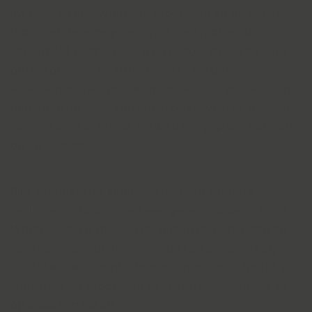
uw producten, uw interne processen en de markt.
Wanneer deze gegevens niet centraal worden
verzameld, geanalyseerd en geduid, mist u de kans
om uw organisatie structureel te verbeteren.
Beslissingen over procesoptimalisaties worden dan
genomen op basis van onderbuikgevoel of statische
rapportages achteraf, terwijl u live grip wilt hebben
op uw operatie.
RIFF brengt al uw klantcontactdata samen in
realtime dashboards en een gecentraliseerd Data
Warehouse. Wij meten niet alleen responstijden en
volumes, maar analyseren via AI de daadwerkelijke
inhoud en sentimentschommelingen in de markt. Zo
sturen we uw processen direct en aantoonbaar bij
op basis van feiten.