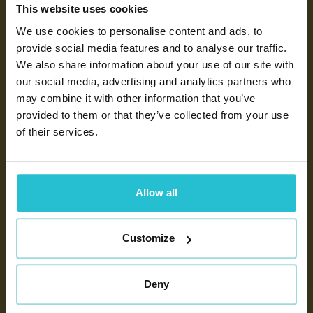
This website uses cookies
We use cookies to personalise content and ads, to
provide social media features and to analyse our traffic.
We also share information about your use of our site with
our social media, advertising and analytics partners who
EUROPEES CONTROL TOWER SERVICE
may combine it with other information that you’ve
MODEL
provided to them or that they’ve collected from your use
of their services.
Eén centrale Europese support-hub die de
complexiteit van tientallen productgroepen
beheert, met kortere wachttijden en lagere
Allow all
kosten.
Customize
Bekijk deze case
Deny